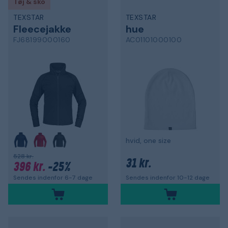
Tøj & sko
TEXSTAR
TEXSTAR
Fleecejakke
hue
FJ68199000160
AC01101000100
hvid, one size
528 kr.
31 kr.
396 kr.
-25%
Sendes indenfor 6-7 dage
Sendes indenfor 10-12 dage