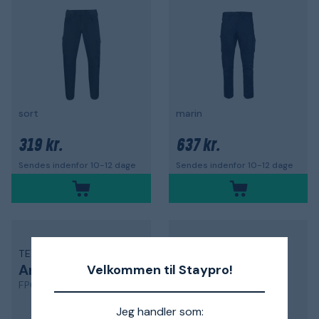
sort
marin
319 kr.
637 kr.
Sendes indenfor 10-12 dage
Sendes indenfor 10-12 dage
TEXSTAR
TEXSTAR
Arbejdsbukser
Arbejdsbukser
Velkommen til Staypro!
FP60
FP60
Jeg handler som: