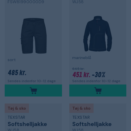
FSW81990000D9
WJ58
marineblå
sort
645 kr.
485 kr.
451 kr.
-30%
Sendes indenfor 10-12 dage
Sendes indenfor 10-12 dage
Tøj & sko
Tøj & sko
TEXSTAR
TEXSTAR
Softshelljakke
Softshelljakke
WJ58
WJ58