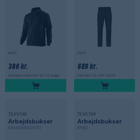
sort
sort
386 kr.
689 kr.
Sendes indenfor 10-12 dage
Sendes 10-08-2026
TEXSTAR
TEXSTAR
Arbejdsbukser
Arbejdsbukser
FP46199001170
FP60