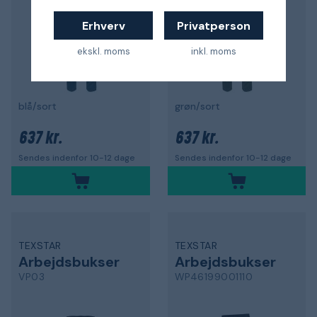
Erhverv
Privatperson
ekskl. moms
inkl. moms
blå/sort
grøn/sort
637 kr.
637 kr.
Sendes indenfor 10-12 dage
Sendes indenfor 10-12 dage
TEXSTAR
TEXSTAR
Arbejdsbukser
Arbejdsbukser
VP03
WP46199001110