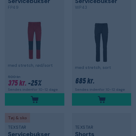
Servicebukser
Servicebukser
FP49
WP43
med stretch, rød/sort
med stretch, sort
500 kr.
685 kr.
375 kr.
-25%
Sendes indenfor 10-12 dage
Sendes indenfor 10-12 dage
Tøj & sko
TEXSTAR
TEXSTAR
Servicebukser
Shorts