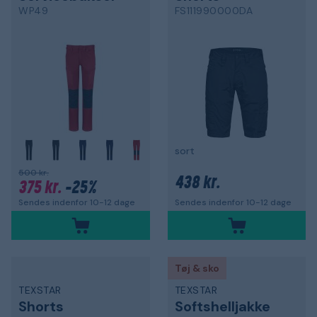
WP49
FS111990000DA
sort
500 kr.
438 kr.
375 kr.
-25%
Sendes indenfor 10-12 dage
Sendes indenfor 10-12 dage
Tøj & sko
TEXSTAR
TEXSTAR
Shorts
Softshelljakke