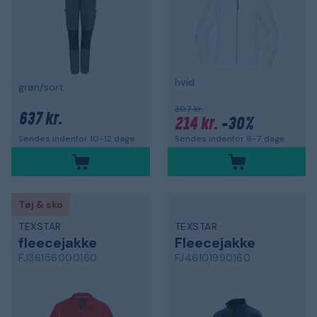
hvid
grøn/sort
307 kr.
637 kr.
214 kr.
-30%
Sendes indenfor 6-7 dage
Sendes indenfor 10-12 dage
Tøj & sko
TEXSTAR
TEXSTAR
fleecejakke
Fleecejakke
FJ36156000160
FJ46101990160