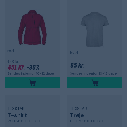
rød
hvid
645 kr.
85 kr.
451 kr.
-30%
Sendes indenfor 10-12 dage
Sendes indenfor 10-12 dage
TEXSTAR
TEXSTAR
T-shirt
Trøje
WT18199000160
HC05199000170