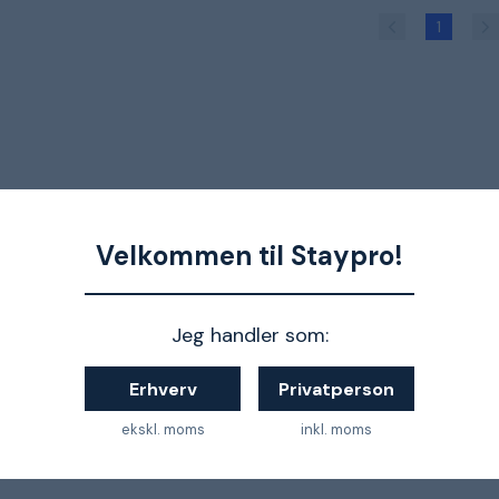
1
Velkommen til Staypro!
Jeg handler som:
Erhverv
Privatperson
ekskl. moms
inkl. moms