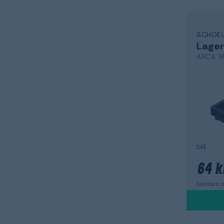
SCHOEL
Lage
ARCA 91
blå
64 k
Sendes m