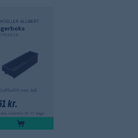
HOELLER ALLIBERT
agerboks
31765624
0x115x100 mm, blå
51 kr.
des indenfor 10-17 dage