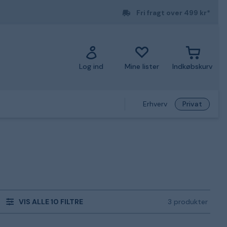
Fri fragt over 499 kr*
Log ind
Mine lister
Indkøbskurv
Erhverv
Privat
VIS ALLE 10 FILTRE
3 produkter