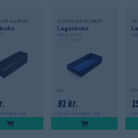
LER ALLIBERT
SCHOELLER ALLIBERT
SC
rboks
Lagerboks
L
11
ARCA 4530
91
5,0
blå
60
r.
91 kr.
1
andag 10. aug.
Sendes mandag 10. aug.
Sen