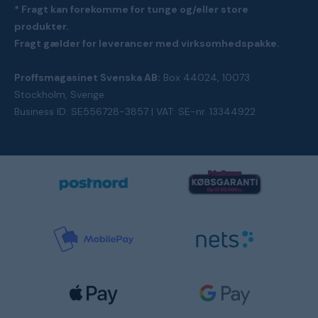
* Fragt kan forekomme for tunge og/eller store
produkter.
Fragt gælder for leverancer med virksomhedspakke.
Proffsmagasinet Svenska AB:
Box 44024, 10073
Stockholm, Sverige
Business ID: SE556728-3857 | VAT: SE-nr. 13344922