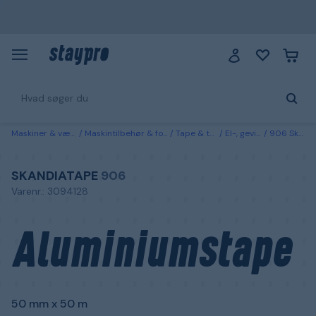
Maskiner & værktøj
Maskintilbehør & forbrugsvarer
Tape & tætningslister
El-, gevind- & isoleringstape
906 Skandiatape Aluminiumstape 50 mm x 50 m
SKANDIATAPE
906
Varenr.: 3094128
Aluminiumstape
50 mm x 50 m