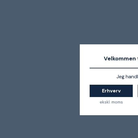
Velkommen t
Jeg handl
Erhverv
ekskl. moms