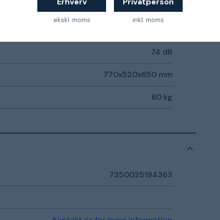
Erhverv
Privatperson
2,5 timer
ekskl. moms
inkl. moms
IP23
74 dB
770x520x650 mm
80 kg
7350025194363
Kontakt os for mere information