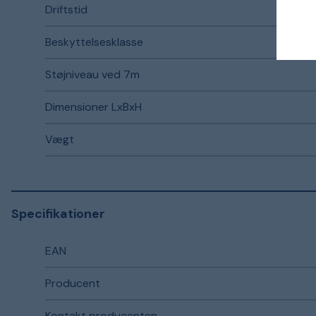
Driftstid
Beskyttelsesklasse
Støjniveau ved 7m
Dimensioner LxBxH
Vægt
Specifikationer
EAN
Producent
Kontakt producenten