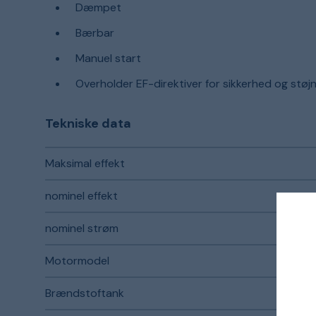
Dæmpet
Bærbar
Manuel start
Overholder EF-direktiver for sikkerhed og støj
Tekniske data
Maksimal effekt
nominel effekt
nominel strøm
Motormodel
Brændstoftank