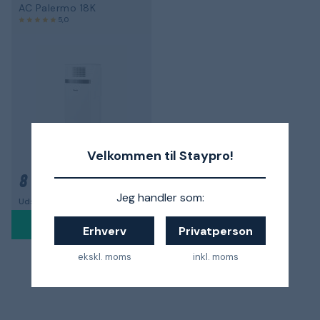
AC Palermo 18K
5,0
Velkommen til Staypro!
8 637 kr.
Jeg handler som:
Udsolgt i denne sæson
Erhverv
Privatperson
ekskl. moms
inkl. moms
1