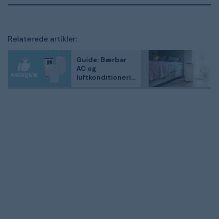
Relaterede artikler:
Guide: Bærbar
AC og
luftkonditionerin
g - hvordan
virker det?