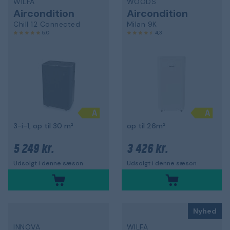
WILFA
WOODS
Aircondition
Aircondition
Chill 12 Connected
Milan 9K
5,0
4,3
3-i-1, op til 30 m²
op til 26m²
5 249 kr.
3 426 kr.
Udsolgt i denne sæson
Udsolgt i denne sæson
Nyhed
INNOVA
WILFA