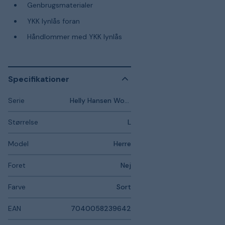
Genbrugsmaterialer
YKK lynlås foran
Håndlommer med YKK lynlås
Specifikationer
Serie
Helly Hansen Workwear Heritage
Størrelse
L
Model
Herre
Foret
Nej
Farve
Sort
EAN
7040058239642