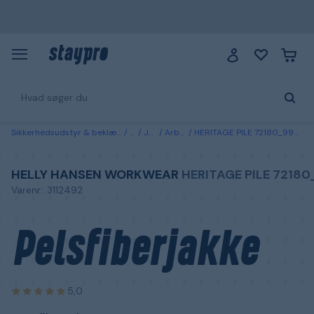
Sikkerhedsudstyr & beklædning
Tøj
Jakker
Arbejdsjakker
HERITAGE PILE 72180_990 Helly Hansen Workwear Pelsfiberjakke sort, fiberpels Sort
HELLY HANSEN WORKWEAR
HERITAGE PILE 7218
Varenr.: 3112492
Pelsfiberjakke
5,0