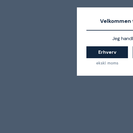
Velkommen t
Jeg handl
Erhverv
ekskl. moms