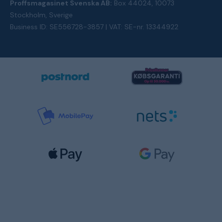
Proffsmagasinet Svenska AB:
Box 44024, 10073
Stockholm, Sverige
Business ID: SE556728-3857 | VAT: SE-nr. 13344922