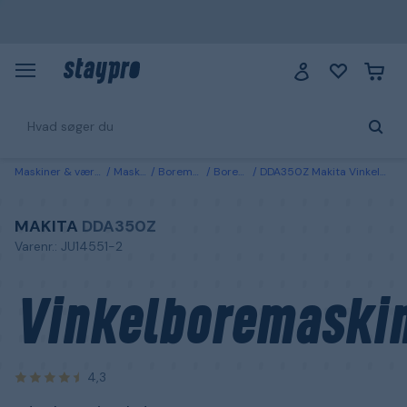
Maskiner & værktøj
Maskiner
Boremaskiner
Boremaskiner
DDA350Z Makita Vinkelboremaskine uden batteri og lader
MAKITA
DDA350Z
Varenr.: JU14551-2
Vinkelboremaski
4,3