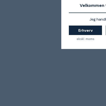
Velkommen t
Jeg handl
Erhverv
ekskl. moms