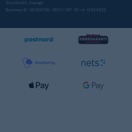
Stockholm, Sverige
Business ID: SE556728-3857 | VAT: SE-nr. 13344922